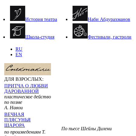
История театра
Наби Абдурахманов
Школа-студия
Фестивали, гастроли
RU
EN
ДЛЯ ВЗРОСЛЫХ:
ПРИТЧА О ЛЮБВИ
ДАРОВАННОЙ
пластическое действо
по поэме
А. Навои
ВЕЧНАЯ
ПЛЯСУНЬЯ
ШАРОРА
По пьесе Шейлы Дилени
по произведениям Т.