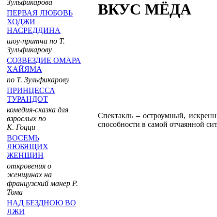
Зульфикарова
ВКУС МЁДА
ПЕРВАЯ ЛЮБОВЬ
ХОДЖИ
НАСРЕДДИНА
шоу-притча по Т.
Зульфикарову
СОЗВЕЗДИЕ ОМАРА
ХАЙЯМА
по Т. Зульфикарову
ПРИНЦЕССА
ТУРАНДОТ
комедия-сказка для
Спектакль – остроумный, искренни
взрослых по
способности в самой отчаянной сит
К. Гоцци
ВОСЕМЬ
ЛЮБЯЩИХ
ЖЕНЩИН
откровения о
женщинах на
французский манер Р.
Тома
НАД БЕЗДНОЮ ВО
ЛЖИ