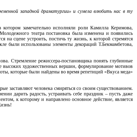
ременной западной драматургии» и сумела влюбить нас в ту
 в котором замечательно исполняли роли Камилла Керимова,
Молодежного театра постановка была изменена и появились
я на сцене устроить, постичь ту жизнь, к которой стремятся
кле были использованы элементы декораций Т.Бекмамбетова,
нова. Стремление режиссера-постановщика понять глубинные
ние высоких художественных вершин, формулирование мотивов
боты, которые были найдены во время репетиций «Вкуса меда»
орые заставляют человека смиряться со своим существованием.
мении дарить радость, устраивать себе праздник – пусть даже
ентом, к которому и направлено основное действие, является
Жизнь!