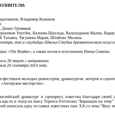
ОЛНИТЕЛИ:
урахманов, Владимир Кожанов
в
, Динис Громаков
рахимов Улугбек, Валиева Шахзода, Валиходжаев Малик, Варак
й Татьяна, Тягушева Мария, Штайнке Милана.
театра, так и студийцы Школы-Студии драматического искус
ции «The Beatles», а также песня в исполнении Нины Симоне.
аса 30 минут с антрактом.
ля 20 сентября 2014 года.
-фестивале молодых режиссеров, драматургов, актеров и сцено
 «Актерское мастерство».
 английский драматург и сценарист, известна благодаря своей
ак-то в театр на пьесу Теренса Рэттигана "Вариации на тему" и
ей написала одну из самых известных пьес ХХ-го века "Вкус мед