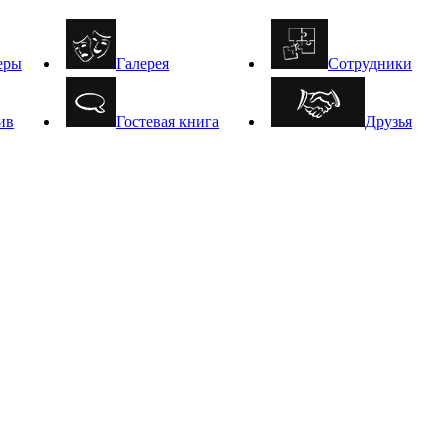
еры
Галерея
Сотрудники
ив
Гостевая книга
Друзья