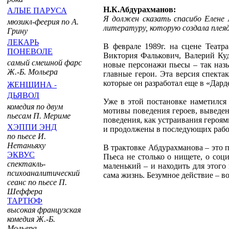
Н.К.Абдурахманов:
АЛЫЕ ПАРУСА
Я должен сказать спасибо Елене 
мюзикл-феерия по А.
литературу, которую создала плея
Грину
ЛЕКАРЬ
В феврале 1989г. на сцене Театр
ПОНЕВОЛЕ
Виктория Фалькович, Валерий Ку
самый смешной фарс
новые персонажи пьесы – так назы
Ж.-Б. Мольера
главные герои. Эта версия спекта
ЖЕНЩИНА -
которые он разработал еще в «Дар
ДЬЯВОЛ
Уже в этой постановке наметился
комедия по двум
мотивы поведения героев, выведе
пьесам П. Мериме
поведения, как устраивания героя
ХЭППИ ЭНД
и продолжены в последующих рабо
по пьесе И.
Нетаньяху
В трактовке Абдурахманова – это п
ЭКВУС
Пьеса не столько о нищете, о соц
спектакль-
маленький – и находить для этого
психоаналитический
сама жизнь. Безумное действие – в
сеанс по пьесе П.
Шеффера
ТАРТЮФ
высокая французская
комедия Ж.-Б.
Мольера