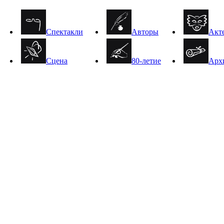
Спектакли
Авторы
Акт
Сцена
80-летие
Арх