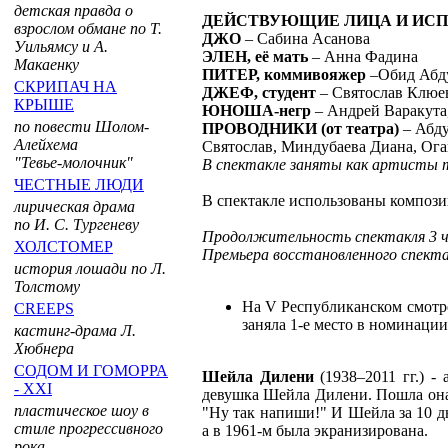
детская правда о
ДЕЙСТВУЮЩИЕ ЛИЦА И ИСП
взрослом обмане по Т.
ДЖО
– Сабина Асанова
Уильямсу и А.
ЭЛЕН, её мать
– Анна Фадина
Макаенку
ПИТЕР, коммивояжер
–Обид Абд
СКРИПАЧ НА
ДЖЕФ, студент
– Святослав Клюе
КРЫШЕ
ЮНОША-негр
– Андрей Варакута
по повести Шолом-
ПРОВОДНИКИ (от театра)
– Абду
Алейхема
Святослав, Миндубаева Диана, Ога
"Тевье-молочник"
В спектакле заняты как артисты 
ЧЕСТНЫЕ ЛЮДИ
В спектакле использованы компози
лирическая драма
по И. С. Тургеневу
Продолжительность спектакля 3 ч
ХОЛСТОМЕР
Премьера восстановленного спектак
история лошади по Л.
Толстому
На V Республиканском смотре
CREEPS
заняла 1-е место в номинации
кастинг-драма Л.
Хюбнера
СОДОМ И ГОМОРРА
Шейла Дилени
(1938–2011 гг.) -
- XXI
девушка Шейла Дилени. Пошла она к
пластическое шоу в
"Ну так напиши!" И Шейла за 10 дн
стиле прогрессивного
а в 1961-м была экранизирована.
рока