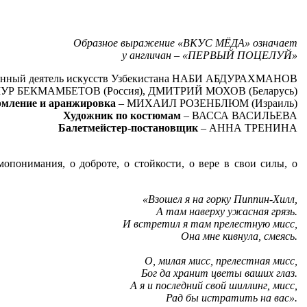
Образное выражение «ВКУС МЁДА» означает
у англичан – «ПЕРВЫЙ ПОЦЕЛУЙ»
енный деятель искусств Узбекистана НАБИ АБДУРАХМАНОВ
УР БЕКМАМБЕТОВ (Россия), ДМИТРИЙ МОХОВ (Беларусь)
мление и аранжировка
– МИХАИЛ РОЗЕНБЛЮМ (Израиль)
Художник по костюмам
– ВАССА ВАСИЛЬЕВА
Балетмейстер-постановщик
– АННА ТРЕНИНА
опонимания, о доброте, о стойкости, о вере в свои силы, о
«Взошел я на горку Пиппин-Хилл,
А там наверху ужасная грязь.
И встретил я там прелестную мисс,
Она мне кивнула, смеясь.
О, милая мисс, прелестная мисс,
Бог да хранит цветы ваших глаз.
А я и последний свой шиллинг, мисс,
Рад бы истратить на вас».