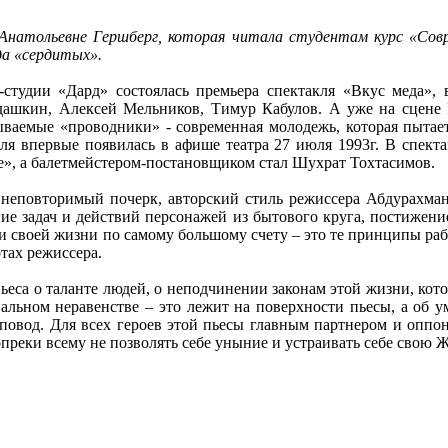
Анатольевне Гершберг, которая читала студентам курс «Сов
да «сердитых».
а-студии «Дард» состоялась премьера спектакля «Вкус меда»,
дашкин, Алексей Мельников, Тимур Кабулов. А уже на сцене 
ваемые «проводники» - современная молодежь, которая пытаетс
кля впервые появилась в афише театра 27 июля 1993г.
В спекта
де», а балетмейстером-постановщиком стал Шухрат Тохтасимов.
 неповторимый почерк, авторский стиль режиссера Абдурахма
ние задач и действий персонажей из бытового круга, постиже
ми своей жизни по самому большому счету – это те принципы ра
тах режиссера.
ьеса о таланте людей, о неподчинении законам этой жизни, кот
иальном неравенстве – это лежит на поверхности пьесы, а об у
 повод. Для всех героев этой пьесы главным партнером и оппон
опреки всему не позволять себе уныние и устраивать себе свою 