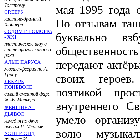
Толстому
мая 1995 года с
CREEPS
кастинг-драма Л.
По отзывам таш
Хюбнера
СОДОМ И ГОМОРРА
буквально вз
- XXI
пластическое шоу в
общественность
стиле прогрессивного
рока
передают актёр
АЛЫЕ ПАРУСА
мюзикл-феерия по А.
Грину
своих героев.
ЛЕКАРЬ
ПОНЕВОЛЕ
поэтикой прос
самый смешной фарс
Ж.-Б. Мольера
внутреннего Св
ЖЕНЩИНА -
ДЬЯВОЛ
умело организу
комедия по двум
пьесам П. Мериме
волю музыкаль
ХЭППИ ЭНД
по пьесе И.