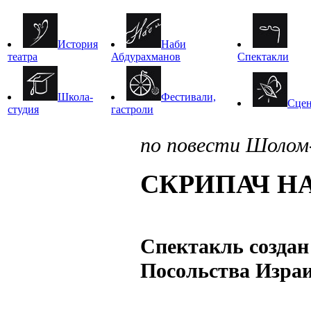
История
Наби
театра
Абдурахманов
Спектакли
Школа-
Фестивали,
Сце
студия
гастроли
по повести Шолом-
СКРИПАЧ Н
Спектакль создан 
Посольства Изра