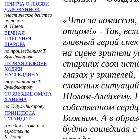
ПРИТЧА О ЛЮБВИ
ДАРОВАННОЙ
пластическое действо
«Что за комиссия,
по поэме
А. Навои
отцом!» - Так, всл
ВЕЧНАЯ
ПЛЯСУНЬЯ
главный герой спек
ШАРОРА
на сцене зрители 
по произведениям Т.
Зульфикарова
старших свои ист
ПЕРВАЯ ЛЮБОВЬ
ХОДЖИ
глазах у зрителей
НАСРЕДДИНА
шоу-притча по Т.
сложных ситуаций,
Зульфикарову
Шолом-Алейхему. Н
СОЗВЕЗДИЕ ОМАРА
ХАЙЯМА
собственном сердц
по Т. Зульфикарову
ПРИНЦЕССА
Божьим. А в образ
ТУРАНДОТ
комедия-сказка для
будто сошедшая с 
взрослых по
К. Гоцци