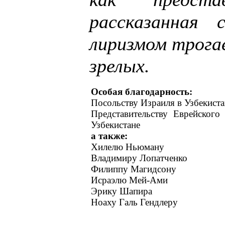
рассказанная
лиризмом трога
зрелых.
Особая благодарность:
Посольству Израиля в Узбекиста
Представительству Еврейског
Узбекистане
а также:
Хилелю Ньюману
Владимиру Лопатченко
Филиппу Магидсону
Исраэлю Мей-Ами
Эрику Шапира
Ноаху Галь Гендлеру