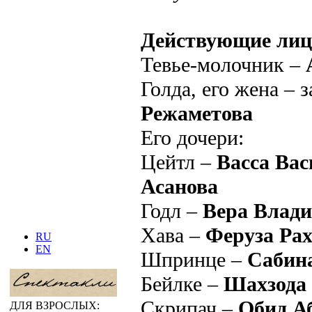
Действующие лиц
Тевье-молочник –
Голда, его жена – з
Режаметова
Его дочери:
Цейтл –
Васса Вас
Асанова
Годл –
Вера Влад
Хава –
Феруза Ра
RU
EN
Шпринце –
Сабина
Бейлке –
Шахзода
Скрипач –
Обид А
ДЛЯ ВЗРОСЛЫХ: