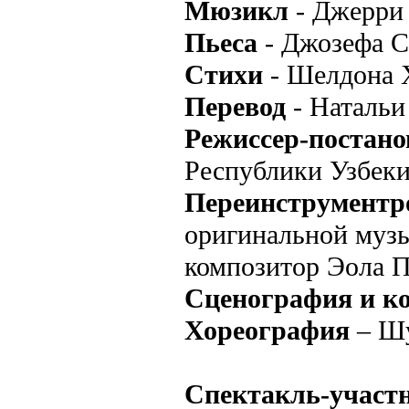
Мюзикл
- Джерри
Пьеса
- Джозефа С
Стихи
- Шелдона 
Перевод
- Натальи
Режиссер-постан
Республики Узбек
Переинструментр
оригинальной музы
композитор Эола 
Сценография и к
Хореография
– Шу
Спектакль-участ