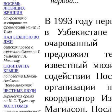
народа...
ВОСЕМЬ
ЛЮБЯЩИХ
ЖЕНЩИН
В 1993 году пер
откровения о
женщинах на
французский манер Р.
в Узбекистане
Тома
НАД БЕЗДНОЮ ВО
очарованный
ЛЖИ
детская правда о
предложил т
взрослом обмане по Т.
Уильямсу и А.
Макаенку
известный мюз
СКРИПАЧ НА
КРЫШЕ
содействии По
по повести Шолом-
Алейхема
организации п
"Тевье-молочник"
ЧЕСТНЫЕ ЛЮДИ
координатор Из
лирическая драма
по И. С. Тургеневу
Магидсон. Посл
ХОЛСТОМЕР
история лошади по Л.