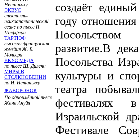
создаёт единый
Нетаньяху
ЭКВУС
спектакль-
году отношения
психоаналитический
сеанс по пьесе П.
Посольством
Шеффера
ТАРТЮФ
высокая французская
развитие.В дек
комедия Ж.-Б.
Мольера
Посольства Изр
ВКУС МЁДА
по пьесе Ш. Дилени
МИРЫ В
культуры и спо
СТОЛКНОВЕНИИ
по И. Нетаньяху
театра побывал
ЖАВОРОНОК
По одноимённой пьесе
фестивалях 
Жана Ануйя
Израильской д
Фестивале Совр