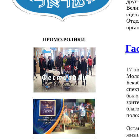
друг 
Вели
сцен
Отдел
орга
ПРОМО-РОЛИКИ
Га
17 н
Моло
Бека
спек
было
зрит
благ
поло
Оста
жизн