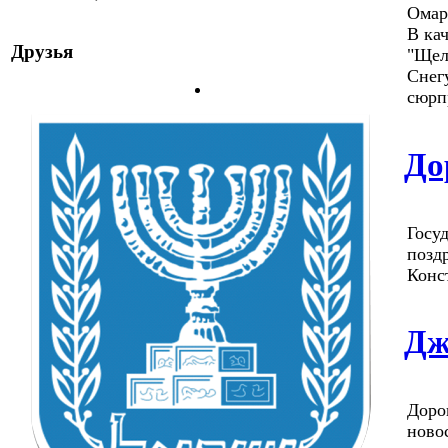
Омар
В ка
Друзья
"Щел
Снег
сюрп
До
Госу
позд
Конс
Дж
Доро
ново