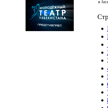
в fac
Стр