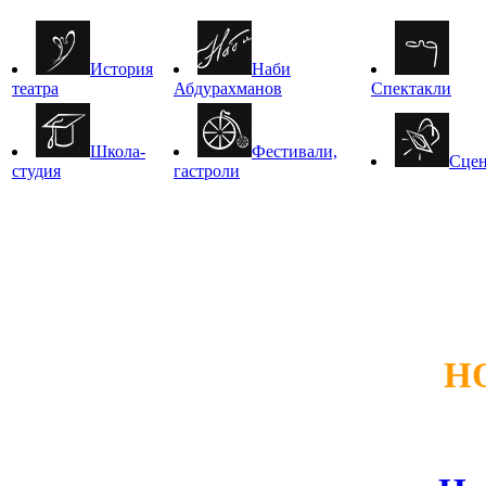
История
Наби
театра
Абдурахманов
Спектакли
Школа-
Фестивали,
Сце
студия
гастроли
Н