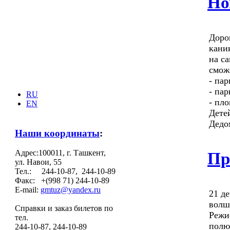
Но
Доро
кани
на с
смож
- пар
- пар
RU
- пло
EN
Дете
Дедо
Наши координаты
:
Адрес:100011, г. Ташкент,
Пр
ул. Навои, 55
Тел.: 244-10-87, 244-10-89
Факс: +(998 71) 244-10-89
E-mail:
gmtuz@yandex.ru
21 д
волш
Справки и заказ билетов по
Режи
тел.
полю
244-10-87, 244-10-89